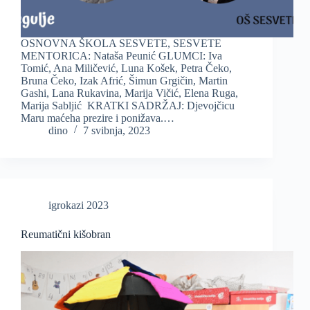
OSNOVNA ŠKOLA SESVETE, SESVETE
MENTORICA: Nataša Peunić GLUMCI: Iva
Tomić, Ana Miličević, Luna Košek, Petra Čeko,
Bruna Čeko, Izak Afrić, Šimun Grgičin, Martin
Gashi, Lana Rukavina, Marija Vičić, Elena Ruga,
Marija Sabljić KRATKI SADRŽAJ: Djevojčicu
Maru maćeha prezire i ponižava.…
dino
7 svibnja, 2023
igrokazi 2023
Reumatični kišobran