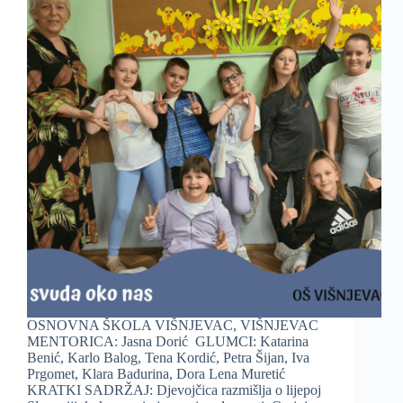
OSNOVNA ŠKOLA VIŠNJEVAC, VIŠNJEVAC
MENTORICA: Jasna Dorić GLUMCI: Katarina
Benić, Karlo Balog, Tena Kordić, Petra Šijan, Iva
Prgomet, Klara Badurina, Dora Lena Muretić
KRATKI SADRŽAJ: Djevojčica razmišlja o lijepoj