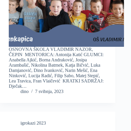
OSNOVNA ŠKOLA VLADIMIR NAZOR,
ČEPIN MENTORICA: Antonija Katić GLUMCI:
Anabella Ajkić, Borna Andraković, Josipa
Arambašić, Nikolina Batrnek, Katja Bičvić, Luka
Damjanović, Dino Ivanković, Narin Mešić, Ena
Ninković, Lucija Radić, Filip Sabo, Matej Stepić,
Lea Travica, Fran Vlaičević KRATKI SADRŽAJ:
Dječak…
dino
7 svibnja, 2023
igrokazi 2023